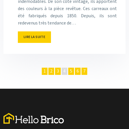
indémodables. De son côté vintage, ils apportent
des couleurs à la pièce revêtue. Ces carreaux ont
été fabriqués depuis 1850. Depuis, ils sont
redevenus très tendance de…
LIRE LA SUITE
1
2
3
4
5
6
7