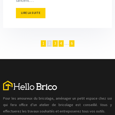
lancent…
LIRE LA SUITE
1
2
3
4
…
6
Pour les amoureux du bricolage, aménager un petit espace chez soi
qui fera office d’un atelier de bricolage est conseillé. Vous y
effectuerez les travaux souhaités et entreposerez tous vos outils.