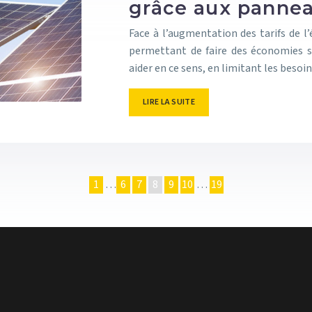
grâce aux pannea
Face à l’augmentation des tarifs de l
permettant de faire des économies su
aider en ce sens, en limitant les besoi
LIRE LA SUITE
1
…
6
7
8
9
10
…
19