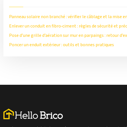
Panneau solaire non branché : vérifier le câblage et la mise en
Enlever un conduit en fibro‑ciment : règles de sécurité et pré
Pose d’une grille d’aération sur mur en parpaings : retour d’e
Poncer un enduit extérieur : outils et bonnes pratiques