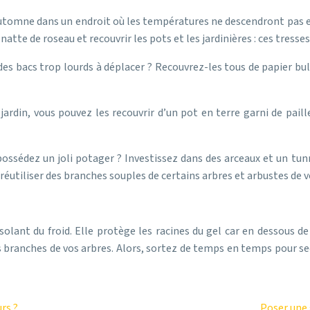
l’automne dans un endroit où les températures ne descendront pas e
natte de roseau et recouvrir les pots et les jardinières : ces tresse
es bacs trop lourds à déplacer ? Recouvrez-les tous de papier bulle
jardin, vous pouvez les recouvrir d’un pot en terre garni de pail
possédez un joli potager ? Investissez dans des arceaux et un tun
réutiliser des branches souples de certains arbres et arbustes de vo
lant du froid. Elle protège les racines du gel car en dessous de l
ranches de vos arbres. Alors, sortez de temps en temps pour seco
rs ?
Poser une 