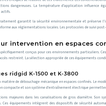
ions dangereuses. La température d’application influence égale
actifs.
raitement garantit la sécurité environnementale et préserve l’i
conforme aux réglementations locales. Les protocoles de suivi post-
ur intervention en espaces co
pécifiquement conçus pour ces environnements particuliers. Ces o
accès restreint. La sélection appropriée de ces équipements condit
ues ridgid K-1500 et K-3800
 en matière de débouchage mécanique en espaces confinés. Le modè
ption compacte et son système d’entraînement électrique permetten
ctions majeures dans les canalisations de gros diamètre. Son 
. Ces équipements intègrent des dispositifs de sécurité autom