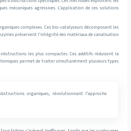
es d’obstructions spécifiques. Ces méthodes exploitent les
ques mécaniques agressives. L’application de ces solutions
 organiques complexes. Ces bio-catalyseurs décomposent les
enzymes préservent l’intégrité des matériaux de canalisation
 obstructions les plus compactes. Ces additifs réduisent la
s chimiques permet de traiter simultanément plusieurs types
bstructions organiques, révolutionnant l’approche
trop faibles s’avèrent inefficaces, tandis que les surdosages