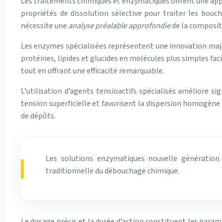
Les traitements chimiques et enzymatiques offrent une app
propriétés de dissolution sélective pour traiter les bouc
nécessite une
analyse préalable approfondie
de la compositi
Les enzymes spécialisées représentent une innovation maje
protéines, lipides et glucides en molécules plus simples fa
tout en offrant une efficacité remarquable.
L’utilisation d’agents tensioactifs spécialisés améliore s
tension superficielle et favorisent la dispersion homogène
de dépôts.
Les solutions enzymatiques nouvelle génération 
traditionnelle du débouchage chimique.
Le dosage précis et la durée d’action constituent les paramè