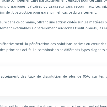
roche complémentaire particulièrement efficace pour certains typ
hons organiques, calcaires ou graisseux sans recourir aux techni
on de l’obstruction pour garantir l’efficacité du traitement.
ure dans ce domaine, offrant une action ciblée sur les matières
cilement évacuables. Contrairement aux acides traditionnels, les 
ignificativement la pénétration des solutions actives au cœur des
 des principes actifs. La combinaison de différents types d’agent
atteignent des taux de dissolution de plus de 95% sur les o
tres critiques de réussite de ces traitements. Les concentrations 