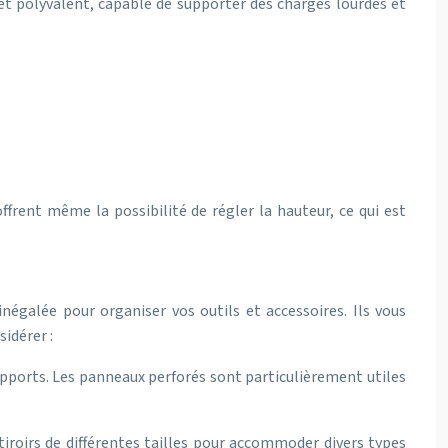
et polyvalent, capable de supporter des charges lourdes et
ffrent même la possibilité de régler la hauteur, ce qui est
négalée pour organiser vos outils et accessoires. Ils vous
idérer :
supports. Les panneaux perforés sont particulièrement utiles
 tiroirs de différentes tailles pour accommoder divers types