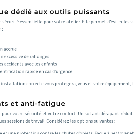
que dédié aux outils puissants
 sécurité essentielle pour votre atelier. Elle permet d’éviter les sur
 :
on accrue
on excessive de rallonges
es accidents avec les enfants
entification rapide en cas d’urgence
 installation correcte vous protégera, vous et votre équipement, t
s et anti-fatigue
l pour votre sécurité et votre confort. Un sol antidérapant réduit
es sessions de travail. Considérez les options suivantes :
 et une protection contre les chutes d’objets. Facile à nettoyer et