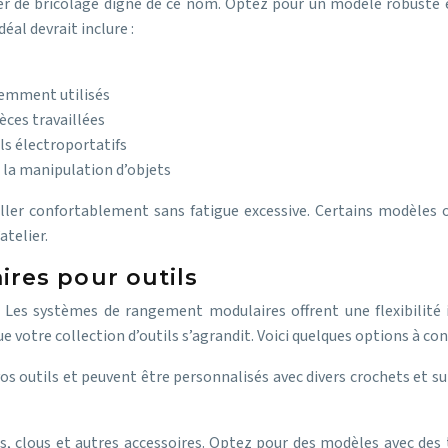
lier de bricolage digne de ce nom. Optez pour un modèle robuste 
éal devrait inclure :
uemment utilisés
èces travaillées
ls électroportatifs
e la manipulation d’objets
ailler confortablement sans fatigue excessive. Certains modèles o
atelier.
res pour outils
. Les systèmes de rangement modulaires offrent une flexibilité i
votre collection d’outils s’agrandit. Voici quelques options à cons
 vos outils et peuvent être personnalisés avec divers crochets et 
 vis, clous et autres accessoires. Optez pour des modèles avec des