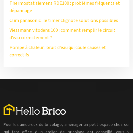
Thermostat siemens RDE100 : problèmes fréquents et
dépannage
Clim panasonic : le timer clignote solutions possibles
Viessmann vitodens 100 : comment remplir le circuit
d’eau correctement ?
Pompe à chaleur : bruit d’eau qui coule causes et
correctifs
Pour les amoureux du bricolage, aménager un petit espace chez soi
qui fera office d’un atelier de bricolage est conseillé. Vous y