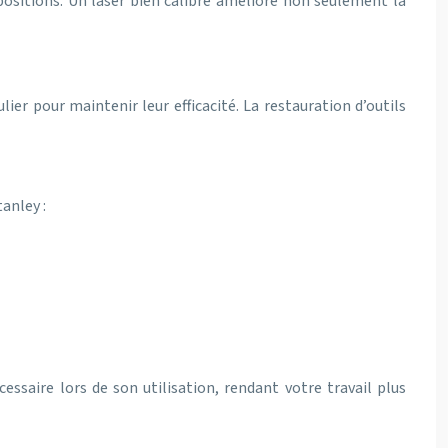
positions. Un laser bien calibré améliore non seulement la
r pour maintenir leur efficacité. La restauration d’outils
anley :
ssaire lors de son utilisation, rendant votre travail plus