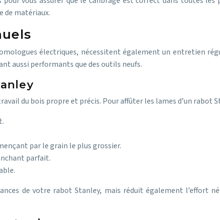
 pour vous assurer que le calibrage est correct dans toutes les 
e de matériaux.
nuels
mologues électriques, nécessitent également un entretien régulie
nt aussi performants que des outils neufs.
tanley
avail du bois propre et précis. Pour affûter les lames d’un rabot St
t.
mençant par le grain le plus grossier.
anchant parfait.
able.
ces de votre rabot Stanley, mais réduit également l’effort néce