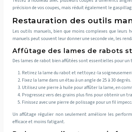
Testez à nouveau avec plusieurs coupes à différents angles
précision de vos coupes, mais réduit également le gaspillag
Restauration des outils ma
Les outils manuels, bien que moins complexes que leurs ho
manuels peut souvent leur donner une seconde vie, les renda
Affûtage des lames de rabots s
Des lames de rabot bien affûtées sont essentielles pour un tr
Retirez la lame du rabot et nettoyez-la soigneusemen
Fixez la lame dans un étau à un angle de 25 à 30 degrés.
Utilisez une pierre à huile pour affûter la lame, en com
Progressez vers des grains plus fins pour obtenir un tr
Finissez avec une pierre de polissage pour un fil impecc
Un affûtage régulier non seulement améliore les performan
efficace et moins fatigant.