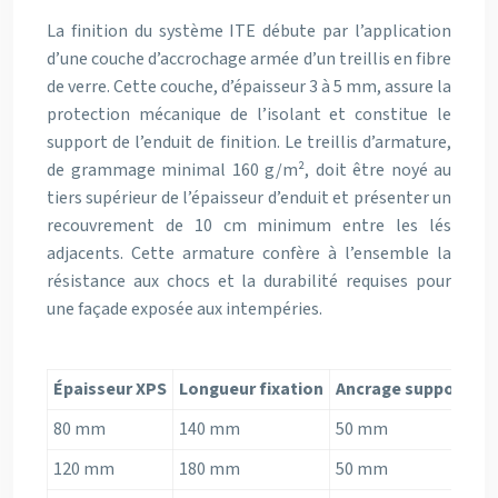
La finition du système ITE débute par l’application
d’une couche d’accrochage armée d’un treillis en fibre
de verre. Cette couche, d’épaisseur 3 à 5 mm, assure la
protection mécanique de l’isolant et constitue le
support de l’enduit de finition. Le treillis d’armature,
de grammage minimal 160 g/m², doit être noyé au
tiers supérieur de l’épaisseur d’enduit et présenter un
recouvrement de 10 cm minimum entre les lés
adjacents. Cette armature confère à l’ensemble la
résistance aux chocs et la durabilité requises pour
une façade exposée aux intempéries.
Épaisseur XPS
Longueur fixation
Ancrage support
N
80 mm
140 mm
50 mm
6
120 mm
180 mm
50 mm
6