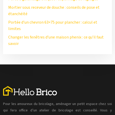
Mortier sous receveur de douche : conseils de pose et
étanchéité
Portée d’un chevron 63×75 pour plancher : calcul et
limites
Changer les fenêtres d’une maison phenix : ce qu’il faut
savoir
Pour les amoureux du bricolage, aménager un petit espace chez soi
qui fera office d’un atelier de bricolage est conseillé. Vous y