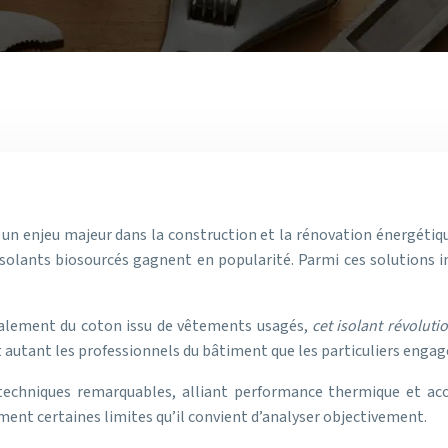
i un enjeu majeur dans la construction et la rénovation énergéti
isolants biosourcés gagnent en popularité. Parmi ces solutions i
cipalement du coton issu de vêtements usagés,
cet isolant révolut
it autant les professionnels du bâtiment que les particuliers enga
s techniques remarquables, alliant performance thermique et a
nt certaines limites qu’il convient d’analyser objectivement.