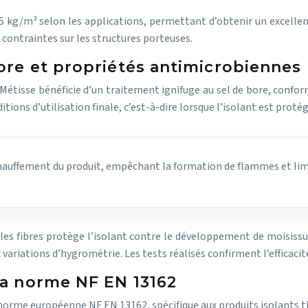
 25 kg/m³ selon les applications, permettant d’obtenir un excellen
 contraintes sur les structures porteuses.
ore et propriétés antimicrobiennes
t Métisse bénéficie d’un traitement ignifuge au sel de bore, conf
ions d’utilisation finale, c’est-à-dire lorsque l’isolant est proté
chauffement du produit, empêchant la formation de flammes et lim
es fibres protège l’isolant contre le développement de moisissur
riations d’hygrométrie. Les tests réalisés confirment l’efficacit
la norme NF EN 13162
 norme européenne NF EN 13162, spécifique aux produits isolants 