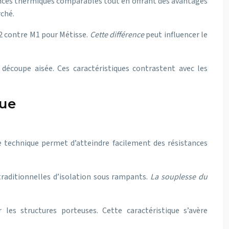
ances thermiques comparables tout en offrant des avantages
rché.
2 contre M1 pour Métisse.
Cette différence
peut influencer le
 découpe aisée. Ces caractéristiques contrastent avec les
que
te technique permet d’atteindre facilement des résistances
raditionnelles d’isolation sous rampants.
La souplesse du
les structures porteuses. Cette caractéristique s’avère