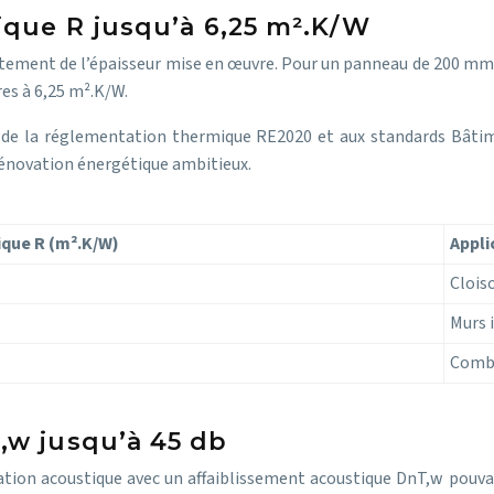
ique R jusqu’à 6,25 m².K/W
ctement de l’épaisseur mise en œuvre. Pour un panneau de 200 mm,
es à 6,25 m².K/W.
 de la réglementation thermique RE2020 et aux standards Bâ
rénovation énergétique ambitieux.
que R (m².K/W)
Appl
Clois
Murs 
Combl
,w jusqu’à 45 db
lation acoustique avec un affaiblissement acoustique DnT,w pou