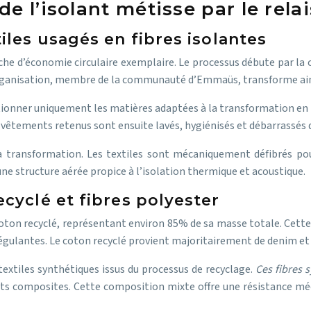
e l’isolant métisse par le relai
iles usagés en fibres isolantes
rche d’économie circulaire exemplaire. Le processus débute par la c
organisation, membre de la communauté d’Emmaüs, transforme ainsi
ectionner uniquement les matières adaptées à la transformation en 
es vêtements retenus sont ensuite lavés, hygiénisés et débarrassés
 la transformation. Les textiles sont mécaniquement défibrés p
une structure aérée propice à l’isolation thermique et acoustique.
cyclé et fibres polyester
coton recyclé, représentant environ 85% de sa masse totale. Cett
régulantes. Le coton recyclé provient majoritairement de denim et
textiles synthétiques issus du processus de recyclage.
Ces fibres 
ts composites. Cette composition mixte offre une résistance méc