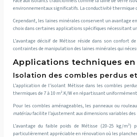
Face aux isolants traditionnels comme la laine de verre Is
environnementaux significatifs. La conductivité thermique d
Cependant, les laines minérales conservent un avantage en
choix dans certaines applications spécifiques nécessitant u
L’avantage décisif de Métisse réside dans son confort de
contraintes de manipulation des laines minérales qui néces
Applications techniques en
Isolation des combles perdus 
L’application de l’isolant Métisse dans les combles perdu
thermiques de 7 à 10 m².K/W en répartissant uniformément l’
Pour les combles aménageables, les panneaux ou rouleaux
matériau
facilite l’ajustement aux dimensions variables des
L’avantage du faible poids de Métisse (20-25 kg/m³) pe
particulièrement appréciable en rénovation où les plancher