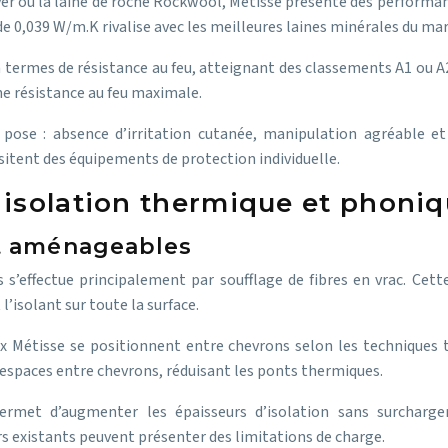
over ou la laine de roche Rockwool, Métisse présente des perform
e 0,039 W/m.K rivalise avec les meilleures laines minérales du ma
 termes de résistance au feu, atteignant des classements A1 ou A
ne résistance au feu maximale.
 pose : absence d’irritation cutanée, manipulation agréable et
sitent des équipements de protection individuelle.
 isolation thermique et phoni
et aménageables
s s’effectue principalement par soufflage de fibres en vrac. Cet
isolant sur toute la surface.
 Métisse se positionnent entre chevrons selon les techniques t
 espaces entre chevrons, réduisant les ponts thermiques.
rmet d’augmenter les épaisseurs d’isolation sans surcharger 
s existants peuvent présenter des limitations de charge.