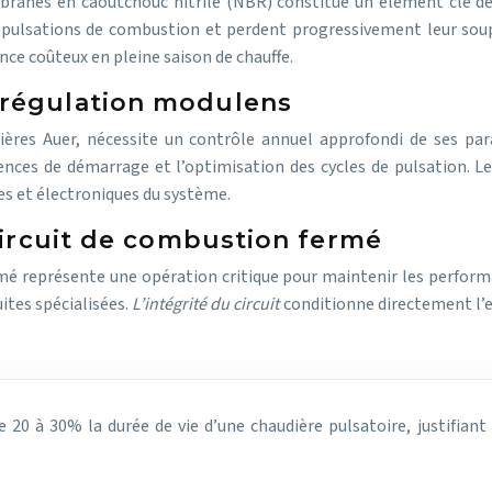
anes en caoutchouc nitrile (NBR) constitue un élément clé de
x pulsations de combustion et perdent progressivement leur sou
ence coûteux en pleine saison de chauffe.
 régulation modulens
ières Auer, nécessite un contrôle annuel approfondi de ses p
ences de démarrage et l’optimisation des cycles de pulsation. 
s et électroniques du système.
 circuit de combustion fermé
ermé représente une opération critique pour maintenir les performa
ites spécialisées.
L’intégrité du circuit
conditionne directement l’ef
e 20 à 30% la durée de vie d’une chaudière pulsatoire, justifi