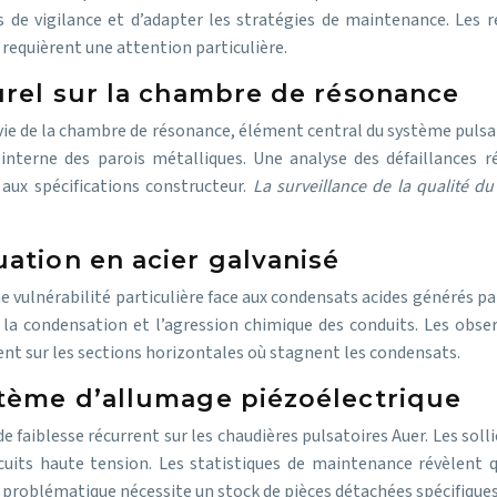
 de vigilance et d’adapter les stratégies de maintenance. Les
 requièrent une attention particulière.
urel sur la chambre de résonance
e vie de la chambre de résonance, élément central du système puls
n interne des parois métalliques. Une analyse des défaillanc
aux spécifications constructeur.
La surveillance de la qualité d
ation en acier galvanisé
ne vulnérabilité particulière face aux condensats acides générés 
e la condensation et l’agression chimique des conduits. Les obse
ent sur les sections horizontales où stagnent les condensats.
stème d’allumage piézoélectrique
 faiblesse récurrent sur les chaudières pulsatoires Auer. Les soll
uits haute tension. Les statistiques de maintenance révèlent 
roblématique nécessite un stock de pièces détachées spécifiques 