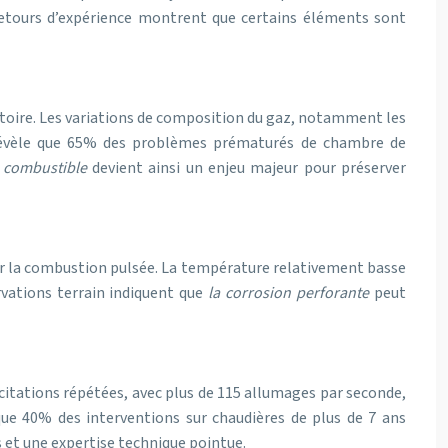
 retours d’expérience montrent que certains éléments sont
atoire. Les variations de composition du gaz, notamment les
es révèle que 65% des problèmes prématurés de chambre de
u combustible
devient ainsi un enjeu majeur pour préserver
par la combustion pulsée. La température relativement basse
rvations terrain indiquent que
la corrosion perforante
peut
icitations répétées, avec plus de 115 allumages par seconde,
que 40% des interventions sur chaudières de plus de 7 ans
et une expertise technique pointue.