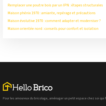
Remplacer une poutre bois par un IPN : étapes structurales
Maison phénix 1970 : amiante, repérage et précautions
Maison évolutive 1970 : comment adapter et moderniser ?
Maison orientée nord : conseils pour confort et isolation
Pour les amoureux du bricolage, aménager un petit espace chez soi qui fer