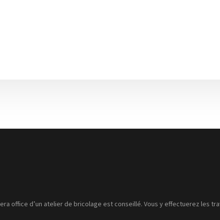
a office d’un atelier de bricolage est conseillé. Vous y effectuerez les tr