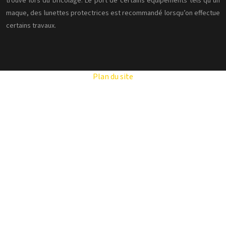
trouve lors du bricolage. Le port de certains équipements tels qu’un
maque, des lunettes protectrices est recommandé lorsqu’on effectue
certains travaux.
Plan du site