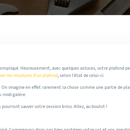
ompliqué. Heureusement, avec quelques astuces, votre plafond peut 
ver les moulures d’un plafond
, selon l’état de celui-ci.
On imagine en effet rarement la chose comme une partie de plaisi
s-midi galère.
pourront sauver votre session brico. Allez, au boulot !
isé. Commencez donc par bien protéger votre sol et vos meubles