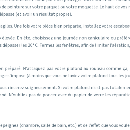
es de peinture sur votre parquet ou votre moquette. Le haut de vos
dépasse (et avoir un résultat propre).
ragiles. Une fois votre pièce bien préparée, installez votre escabe
 élevée. En été, choisissez une journée non caniculaire ou préfére
dépasser les 20° C. Fermez les fenêtres, afin de limiter l’aération,
bien préparé. N’attaquez pas votre plafond au rouleau comme ça, l
vage s’impose (à moins que vous ne laviez votre plafond tous les jour
vous rincerez soigneusement. Si votre plafond n’est pas totalement
ond. N’oubliez pas de poncer avec du papier de verre les réparatio
 repeignez (chambre, salle de bain, etc.) et de l’effet que vous vou